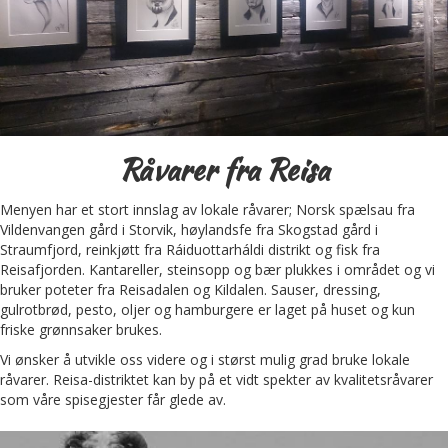
Råvarer fra Reisa
Menyen har et stort innslag av lokale råvarer; Norsk spælsau fra
Vildenvangen gård i Storvik, høylandsfe fra Skogstad gård i
Straumfjord, reinkjøtt fra Ráiduottarháldi distrikt og fisk fra
Reisafjorden. Kantareller, steinsopp og bær plukkes i området og vi
bruker poteter fra Reisadalen og Kildalen. Sauser, dressing,
gulrotbrød, pesto, oljer og hamburgere er laget på huset og kun
friske grønnsaker brukes.
Vi ønsker å utvikle oss videre og i størst mulig grad bruke lokale
råvarer. Reisa-distriktet kan by på et vidt spekter av kvalitetsråvarer
som våre spisegjester får glede av.