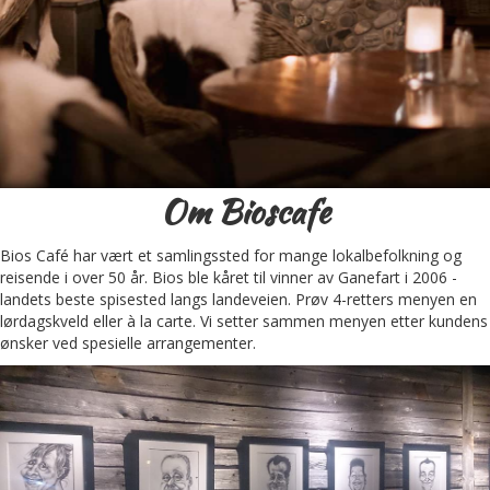
Om Bioscafe
Bios Café har vært et samlingssted for mange lokalbefolkning og
reisende i over 50 år. Bios ble kåret til vinner av Ganefart i 2006 -
landets beste spisested langs landeveien. Prøv 4-retters menyen en
lørdagskveld eller à la carte. Vi setter sammen menyen etter kundens
ønsker ved spesielle arrangementer.